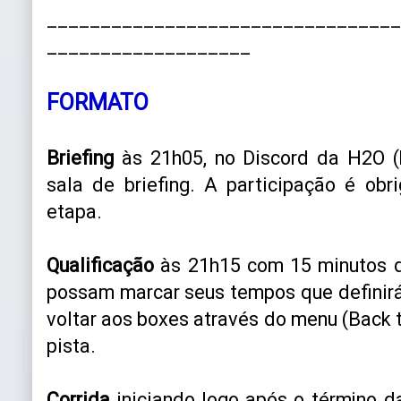
_________________________________
___________________
FORMATO
Briefing
às 21h05, no Discord da H2O (h
sala de briefing. A participação é obr
etapa.
Qualificação
às 21h15 com 15 minutos d
possam marcar seus tempos que definirá 
voltar aos boxes através do menu (Back t
pista.
Corrida
iniciando logo após o término d