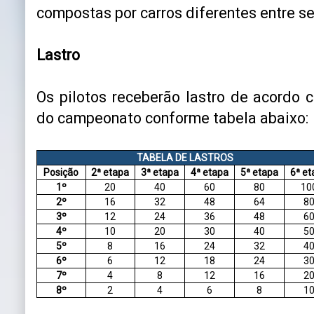
compostas por carros diferentes entre se
Lastro
Os pilotos receberão lastro de acordo 
do campeonato conforme tabela abaixo:
TABELA DE LASTROS
Posição
2ª etapa
3ª etapa
4ª etapa
5ª etapa
6ª et
1º
20
40
60
80
10
2º
16
32
48
64
8
3º
12
24
36
48
6
4º
10
20
30
40
5
5º
8
16
24
32
4
6º
6
12
18
24
3
7º
4
8
12
16
2
8º
2
4
6
8
1