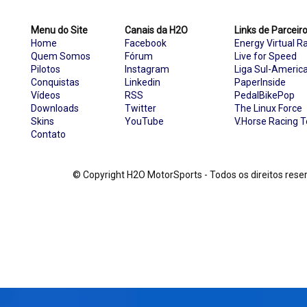
Menu do Site
Canais da H2O
Links de Parceir
Home
Facebook
Energy Virtual R
Quem Somos
Fórum
Live for Speed
Pilotos
Instagram
Liga Sul-Americ
Conquistas
Linkedin
PaperInside
Vídeos
RSS
PedalBikePop
Downloads
Twitter
The Linux Force
Skins
YouTube
V.Horse Racing 
Contato
© Copyright H2O MotorSports - Todos os direitos re