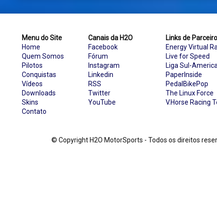
Menu do Site
Canais da H2O
Links de Parceir
Home
Facebook
Energy Virtual R
Quem Somos
Fórum
Live for Speed
Pilotos
Instagram
Liga Sul-Americ
Conquistas
Linkedin
PaperInside
Vídeos
RSS
PedalBikePop
Downloads
Twitter
The Linux Force
Skins
YouTube
V.Horse Racing 
Contato
© Copyright H2O MotorSports - Todos os direitos re