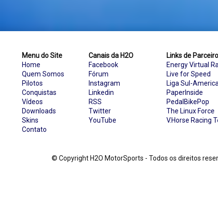
Menu do Site
Canais da H2O
Links de Parceir
Home
Facebook
Energy Virtual R
Quem Somos
Fórum
Live for Speed
Pilotos
Instagram
Liga Sul-Americ
Conquistas
Linkedin
PaperInside
Vídeos
RSS
PedalBikePop
Downloads
Twitter
The Linux Force
Skins
YouTube
V.Horse Racing 
Contato
© Copyright H2O MotorSports - Todos os direitos re