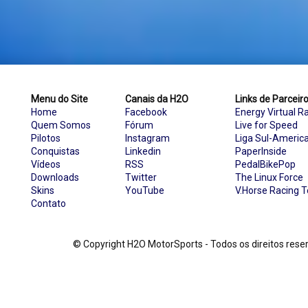
Menu do Site
Canais da H2O
Links de Parceir
Home
Facebook
Energy Virtual R
Quem Somos
Fórum
Live for Speed
Pilotos
Instagram
Liga Sul-Americ
Conquistas
Linkedin
PaperInside
Vídeos
RSS
PedalBikePop
Downloads
Twitter
The Linux Force
Skins
YouTube
V.Horse Racing 
Contato
© Copyright H2O MotorSports - Todos os direitos re