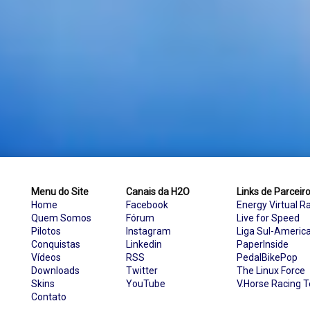
Menu do Site
Canais da H2O
Links de Parceir
Home
Facebook
Energy Virtual R
Quem Somos
Fórum
Live for Speed
Pilotos
Instagram
Liga Sul-Americ
Conquistas
Linkedin
PaperInside
Vídeos
RSS
PedalBikePop
Downloads
Twitter
The Linux Force
Skins
YouTube
V.Horse Racing 
Contato