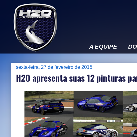
A EQUIPE
DO
sexta-feira, 27 de fevereiro de 2015
H2O apresenta suas 12 pinturas pa