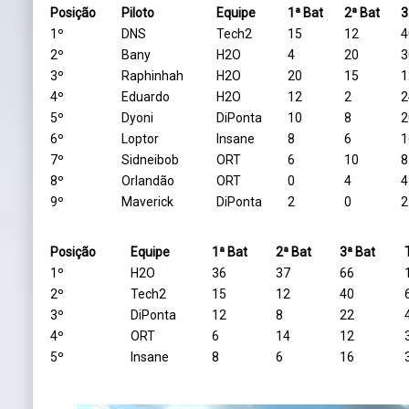
Posição
Piloto
Equipe
1ª Bat
2ª Bat
3
1º
DNS
Tech2
15
12
4
2º
Bany
H2O
4
20
3
3º
Raphinhah
H2O
20
15
1
4º
Eduardo
H2O
12
2
2
5º
Dyoni
DiPonta
10
8
2
6º
Loptor
Insane
8
6
1
7º
Sidneibob
ORT
6
10
8
8º
Orlandão
ORT
0
4
4
9º
Maverick
DiPonta
2
0
2
Posição
Equipe
1ª Bat
2ª Bat
3ª Bat
1º
H2O
36
37
66
2º
Tech2
15
12
40
3º
DiPonta
12
8
22
4º
ORT
6
14
12
5º
Insane
8
6
16