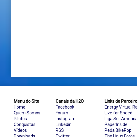
Menu do Site
Canais da H2O
Links de Parceir
Home
Facebook
Energy Virtual R
Quem Somos
Fórum
Live for Speed
Pilotos
Instagram
Liga Sul-Americ
Conquistas
Linkedin
PaperInside
Vídeos
RSS
PedalBikePop
Downloads
Twitter
The Linux Force