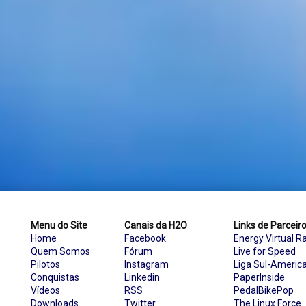
Menu do Site
Canais da H2O
Links de Parceir
Home
Facebook
Energy Virtual R
Quem Somos
Fórum
Live for Speed
Pilotos
Instagram
Liga Sul-Americ
Conquistas
Linkedin
PaperInside
Vídeos
RSS
PedalBikePop
Downloads
Twitter
The Linux Force