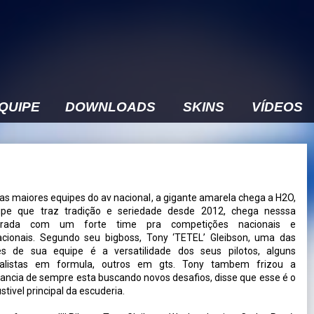
EQUIPE
DOWNLOADS
SKINS
VÍDEOS
s maiores equipes do av nacional, a gigante amarela chega a H2O,
ipe que traz tradição e seriedade desde 2012, chega nesssa
orada com um forte time pra competições nacionais e
acionais. Segundo seu bigboss, Tony ‘TETEL’ Gleibson, uma das
des de sua equipe é a versatilidade dos seus pilotos, alguns
ialistas em formula, outros em gts. Tony tambem frizou a
ancia de sempre esta buscando novos desafios, disse que esse é o
tivel principal da escuderia.