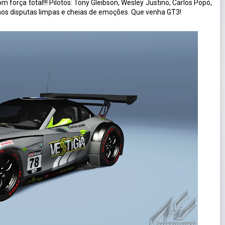
 força total!!! Pilotos: Tony Gleibson, Wesley Justino, Carlos Popó,
mos disputas limpas e cheias de emoções. Que venha GT3!