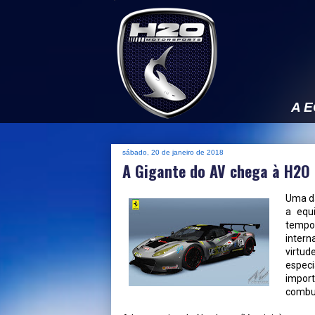
A 
sábado, 20 de janeiro de 2018
A Gigante do AV chega à H2O
Uma da
a equ
temp
intern
virtu
espec
import
combus