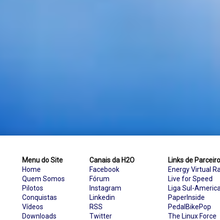
Menu do Site
Canais da H2O
Links de Parceir
Home
Facebook
Energy Virtual R
Quem Somos
Fórum
Live for Speed
Pilotos
Instagram
Liga Sul-Americ
Conquistas
Linkedin
PaperInside
Vídeos
RSS
PedalBikePop
Downloads
Twitter
The Linux Force