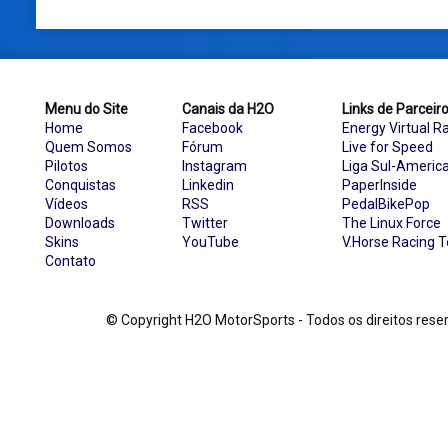
Menu do Site
Canais da H2O
Links de Parceir
Home
Facebook
Energy Virtual R
Quem Somos
Fórum
Live for Speed
Pilotos
Instagram
Liga Sul-Americ
Conquistas
Linkedin
PaperInside
Vídeos
RSS
PedalBikePop
Downloads
Twitter
The Linux Force
Skins
YouTube
V.Horse Racing 
Contato
© Copyright H2O MotorSports - Todos os direitos re