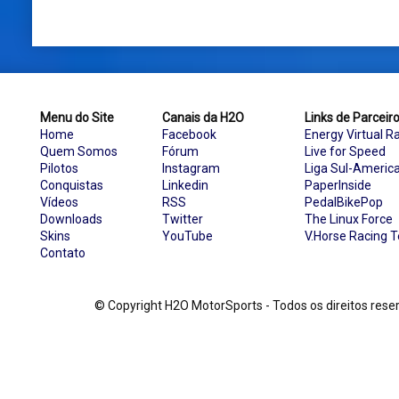
Menu do Site
Canais da H2O
Links de Parceir
Home
Facebook
Energy Virtual R
Quem Somos
Fórum
Live for Speed
Pilotos
Instagram
Liga Sul-Americ
Conquistas
Linkedin
PaperInside
Vídeos
RSS
PedalBikePop
Downloads
Twitter
The Linux Force
Skins
YouTube
V.Horse Racing 
Contato
© Copyright H2O MotorSports - Todos os direitos re