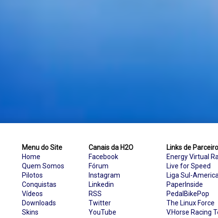
Menu do Site
Canais da H2O
Links de Parceir
Home
Facebook
Energy Virtual R
Quem Somos
Fórum
Live for Speed
Pilotos
Instagram
Liga Sul-Americ
Conquistas
Linkedin
PaperInside
Vídeos
RSS
PedalBikePop
Downloads
Twitter
The Linux Force
Skins
YouTube
V.Horse Racing 