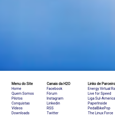
Menu do Site
Canais da H2O
Links de Parceir
Home
Facebook
Energy Virtual R
Quem Somos
Fórum
Live for Speed
Pilotos
Instagram
Liga Sul-Americ
Conquistas
Linkedin
PaperInside
Vídeos
RSS
PedalBikePop
Downloads
Twitter
The Linux Force