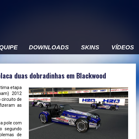
EQUIPE
DOWNLOADS
SKINS
VÍDEOS
laca duas dobradinhas em Blackwood
ltima etapa
ham) 2012
circuito de
fizeram as
 a pole com
 o segundo
oblemas de