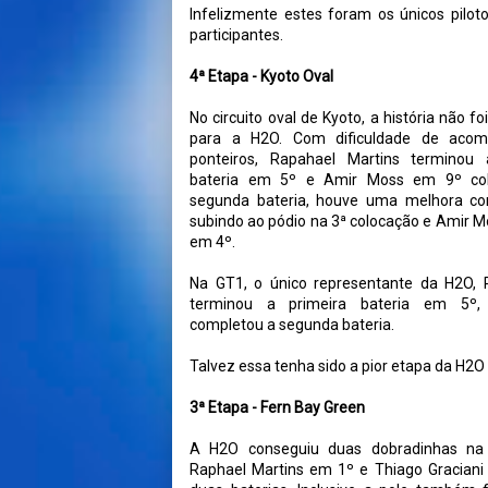
Infelizmente estes foram os únicos pilot
participantes.
4ª Etapa - Kyoto Oval
No circuito oval de Kyoto, a história não f
para a H2O. Com dificuldade de acom
ponteiros, Rapahael Martins terminou 
bateria em 5º e Amir Moss em 9º col
segunda bateria, houve uma melhora c
subindo ao pódio na 3ª colocação e Amir M
em 4º.
Na GT1, o único representante da H2O, P
terminou a primeira bateria em 5º
completou a segunda bateria.
Talvez essa tenha sido a pior etapa da H2
3ª Etapa - Fern Bay Green
A H2O conseguiu duas dobradinhas na
Raphael Martins em 1º e Thiago Graciani