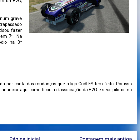
foi da H2O,
u num grave
trapassado
cisou fazer
 em 7º. Na
ódio na 3ª
.
gada por conta das mudanças que a liga GridLFS tem feito. Por isso
a anunciar aqui como ficou a classificação da H2O e seus pilotos no
Página inicial
Postagem mais antiga