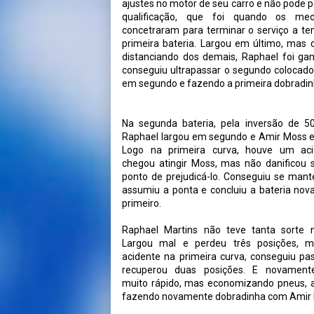
ajustes no motor de seu carro e não pode pa
qualificação, que foi quando os mec
concetraram para terminar o serviço a t
primeira bateria. Largou em último, mas 
distanciando dos demais, Raphael foi g
conseguiu ultrapassar o segundo colocado
em segundo e fazendo a primeira dobradin
Na segunda bateria, pela inversão de 50
Raphael largou em segundo e Amir Moss e
Logo na primeira curva, houve um ac
chegou atingir Moss, mas não danificou 
ponto de prejudicá-lo. Conseguiu se mante
assumiu a ponta e concluiu a bateria no
primeiro.
Raphael Martins não teve tanta sorte n
Largou mal e perdeu três posições, 
acidente na primeira curva, conseguiu pas
recuperou duas posições. E novament
muito rápido, mas economizando pneus, as
fazendo novamente dobradinha com Amir 