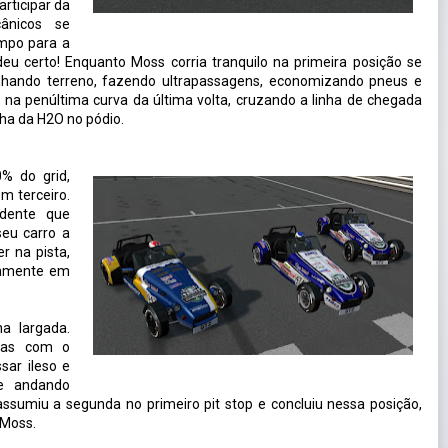
rticipar da
ânicos se
empo para a
deu certo! Enquanto Moss corria tranquilo na primeira posição se
anhando terreno, fazendo ultrapassagens, economizando pneus e
 na penúltima curva da última volta, cruzando a linha de chegada
ha da H2O no pódio.
% do grid,
m terceiro.
idente que
seu carro a
r na pista,
vamente em
a largada.
mas com o
sar ileso e
e andando
sumiu a segunda no primeiro pit stop e concluiu nessa posição,
Moss.