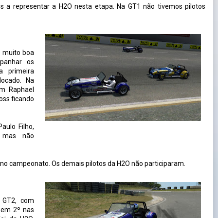
os a representar a H2O nesta etapa. Na GT1 não tivemos pilotos
oi muito boa
panhar os
a primeira
ocado. Na
om Raphael
oss ficando
aulo Filho,
, mas não
O no campeonato. Os demais pilotos da H2O não participaram.
 GT2, com
 em 2º nas