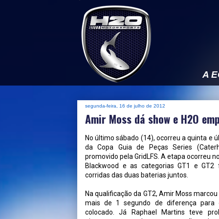
A 
segunda-feira, 16 de julho de 2012
Amir Moss dá show e H2O emp
No último sábado (14), ocorreu a quinta e ú
da Copa Guia de Peças Series (Cater
promovido pela GridLFS. A etapa ocorreu no 
Blackwood e as categorias GT1 e GT2 
corridas das duas baterias juntos.
Na qualificação da GT2, Amir Moss marcou
mais de 1 segundo de diferença para
colocado. Já Raphael Martins teve pr